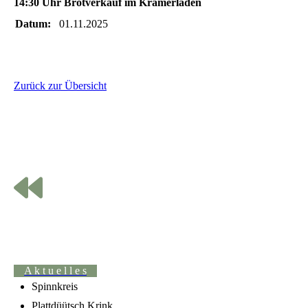
14:30 Uhr Brotverkauf im Krämerladen
Datum:
01.11.2025
Zurück zur Übersicht
A k t u e l l e s
Spinnkreis
Plattdüütsch Krink