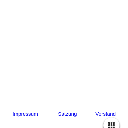
© 2024 - Museumsdorf Volksdorf, Im Alten Dorfe
46-48, 22359 Hamburg
Tel. 040 603 90 98
De Spieker e. V. DE21 2005 0550 1217 1113 25
Hamburger Sparkasse
Impressum
S
atzung
Vorstand