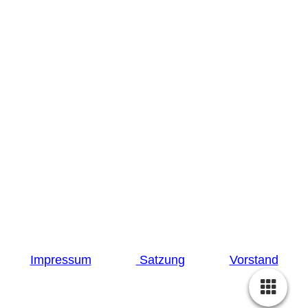
© 2024 - Museumsdorf Volksdorf, Im Alten Dorfe
46-48, 22359 Hamburg
Tel. 040 603 90 98
De Spieker e. V. DE21 2005 0550 1217 1113 25
Hamburger Sparkasse
Impressum
S
atzung
Vorstand