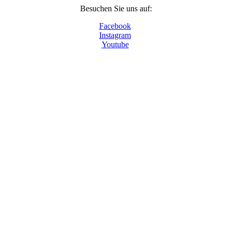
Besuchen Sie uns auf:
Facebook
Instagram
Youtube
© 2024 - Museumsdorf Volksdorf, Im Alten Dorfe
46-48, 22359 Hamburg
Tel. 040 603 90 98