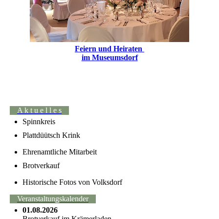
Feiern und Heiraten
im Museumsdorf
A k t u e l l e s
Spinnkreis
Plattdüütsch Krink
Ehrenamtliche Mitarbeit
Brotverkauf
Historische Fotos von Volksdorf
Veranstaltungskalender
01.08.2026
Brotverkauf im Krämerladen