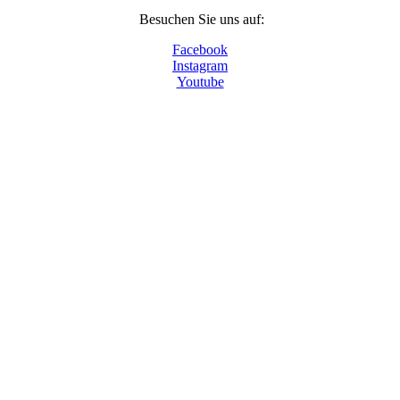
Besuchen Sie uns auf:
Facebook
Instagram
Youtube
© 2024 - Museumsdorf Volksdorf, Im Alten Dorfe
46-48, 22359 Hamburg
Tel. 040 603 90 98