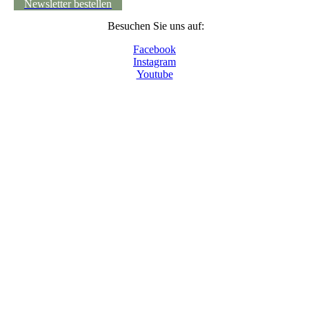
Newsletter bestellen
Besuchen Sie uns auf:
Facebook
Instagram
Youtube
© 2024 - Museumsdorf Volksdorf, Im Alten Dorfe
46-48, 22359 Hamburg
Tel. 040 603 90 98