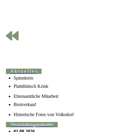
Dreschtag_15
A k t u e l l e s
Spinnkreis
Plattdüütsch Krink
Ehrenamtliche Mitarbeit
Brotverkauf
Historische Fotos von Volksdorf
Veranstaltungskalender
01.08.2026