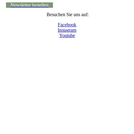
Newsletter bestellen
Besuchen Sie uns auf:
Facebook
Instagram
Youtube
© 2024 - Museumsdorf Volksdorf, Im Alten Dorfe
46-48, 22359 Hamburg